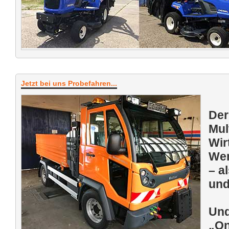
Jetzt bei uns Probefahren...
Der
Mul
Wir
Wen
– a
und
Und
„On