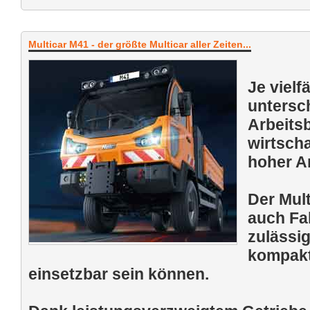
Multicar M41 - der größte Multicar aller Zeiten...
Je vielf
untersch
Arbeits
wirtscha
hoher A
Der Mul
auch Fah
zulässi
kompakt
einsetzbar sein können.